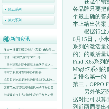
在这个销量为
各品牌只要把
第五系列
个最正确的答
第六系列
本上给出答案
根据行业人士
新闻资讯
6月15日，小米
系列的激活量达到
炸出一批日军残暴电影《731》未映举报声不断
的）的激活量达到
漳浦：科技助“荔”抢“鲜”出海
Find X8
中国电建西北院申请海上光伏的海冰识别方法等专利可精准识别海冰
Magic7系
湖南宁乡炭河古城举办钓虾宴
是排名第一的，华
冯盈盈穿比基尼挑战泡摄氏2度冰水池大晒完美身材令人血脉沸腾
第三，OPPO 
虎林市应急管理局切割机采购招标公告
另外他还附上
党建调研行丨古村新生背后的红色力量
据对比可以算出
列近两周卖出41