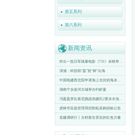
第五系列
第六系列
新闻资讯
炸出一批日军残暴电影《731》未映举报声不断
漳浦：科技助“荔”抢“鲜”出海
中国电建西北院申请海上光伏的海冰识别方法等专利可精准识别海冰
湖南宁乡炭河古城举办钓虾宴
冯盈盈穿比基尼挑战泡摄氏2度冰水池大晒完美身材令人血脉沸腾
虎林市应急管理局切割机采购招标公告
党建调研行丨古村新生背后的红色力量