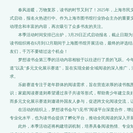
春风送暖，万物复苏，读书的时节又到了！2025年，上海市民文
式启动，报名火热进行中。作为上海市图书馆行业协会主办的重要
动理念和丰富的内容，再次吸引了众多书友的关注。
本季活动时间安排已出炉，3月29日正式启动报名，截止日期为5
读书组织将在6月到12月期间于上海图书馆开展活动，最终的评选结果
友们，千万不要错过这个机会！
梦想读书会第三季的活动内容相较于以往进行了质的飞跃。今年特
道”以及“多元文化展示赛道”，旨在实现全龄全域阅读的深入推广
求。
乐龄赛道专注于老年群体的阅读需求，旨在营造浓厚的读书氛围
识；家庭阅读赛道则希望通过亲子共读等形式，帮助青少年建立良
而多元文化展示赛道则邀请外国友人参与，促进跨文化阅读交流，
在活动的组织上，梦想读书会与“i见书”阅读平台深度合作，增
专业化水平，也为读书会提供了孵化平台，推动全民阅读的深入开
此外，本季活动还将构建培训机制，培养具备阅读热情、专业知